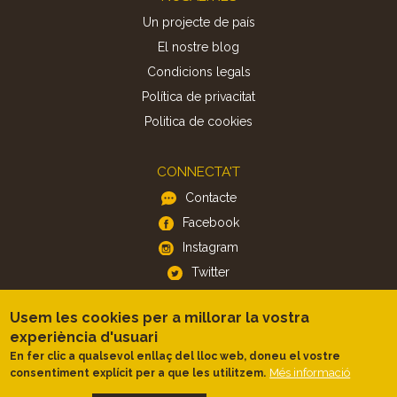
Un projecte de país
El nostre blog
Condicions legals
Política de privacitat
Politica de cookies
CONNECTA'T
Contacte
Facebook
Instagram
Twitter
Usem les cookies per a millorar la vostra
APP
experiència d'usuari
iOS
En fer clic a qualsevol enllaç del lloc web, doneu el vostre
Android
Més informació
consentiment explícit per a que les utilitzem.