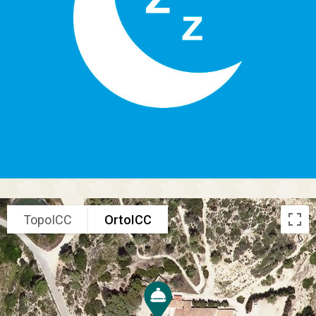
TopoICC
OrtoICC