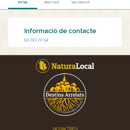
FITXA
IMATGES
VALORACIÓ
Informació de contacte
93 743 20 94
Footer
NOSALTRES