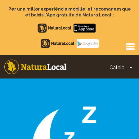
Vés
al
Per una millor experiència mobilie, et recomanem que
contingut
et baixis l'App gratuita de Natura Local.:
Apple
store
Google
Play
Català
To
Main
navigation