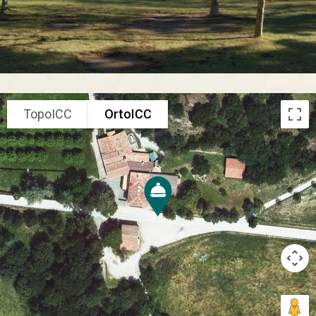
TopoICC
OrtoICC