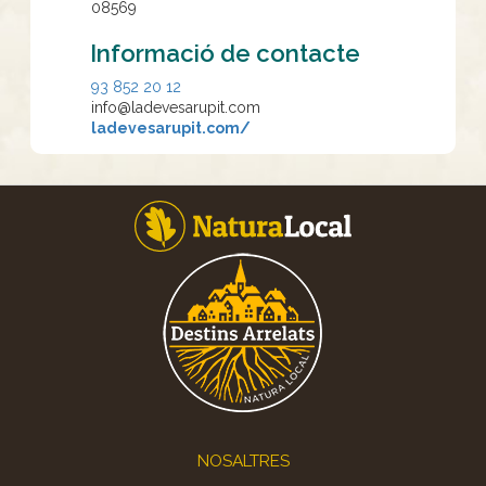
08569
Informació de contacte
93 852 20 12
info@ladevesarupit.com
ladevesarupit.com/
Footer
NOSALTRES