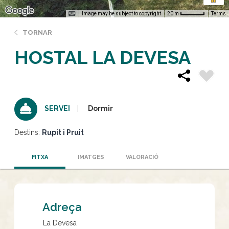
Image may be subject to copyright
Terms
20 m
TORNAR
HOSTAL LA DEVESA
Dormir
SERVEI
Destins:
Rupit i Pruit
FITXA
IMATGES
VALORACIÓ
Adreça
La Devesa