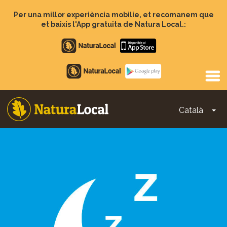
Vés
al
Per una millor experiència mobilie, et recomanem que
contingut
et baixis l'App gratuita de Natura Local.:
Apple
store
Google
Play
Català
To
Main
navigation