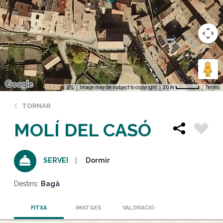
Image may be subject to copyright
Terms
20 m
TORNAR
MOLÍ DEL CASÓ
Dormir
SERVEI
Destins:
Bagà
FITXA
IMATGES
VALORACIÓ