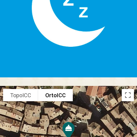
TopoICC
OrtoICC