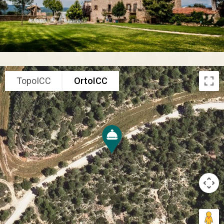
TopoICC
OrtoICC