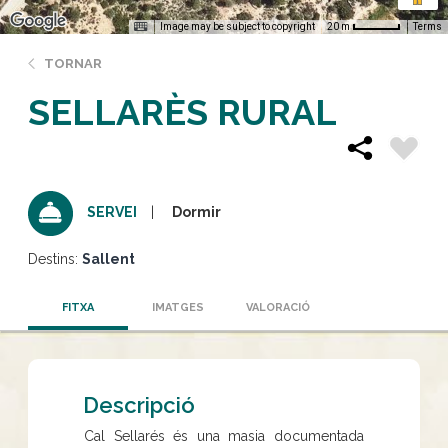
Image may be subject to copyright
Terms
20 m
TORNAR
SELLARÈS RURAL
Dormir
SERVEI
Destins:
Sallent
FITXA
IMATGES
VALORACIÓ
Descripció
Cal Sellarés és una masia documentada