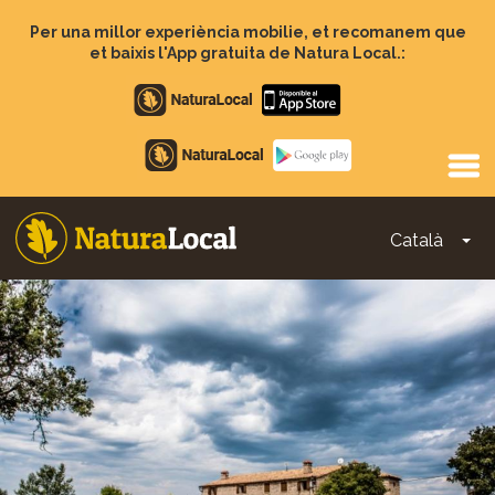
Vés
al
Per una millor experiència mobilie, et recomanem que
contingut
et baixis l'App gratuita de Natura Local.:
Apple
store
Google
Play
Català
To
Main
navigation