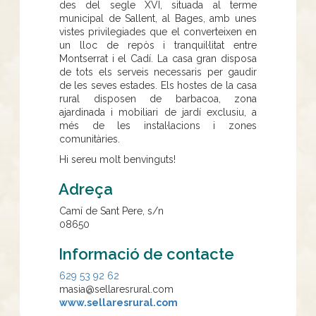
des del segle XVI, situada al terme
municipal de Sallent, al Bages, amb unes
vistes privilegiades que el converteixen en
un lloc de repòs i tranquil·litat entre
Montserrat i el Cadí. La casa gran disposa
de tots els serveis necessaris per gaudir
de les seves estades. Els hostes de la casa
rural disposen de barbacoa, zona
ajardinada i mobiliari de jardí exclusiu, a
més de les instal·lacions i zones
comunitàries.
Hi sereu molt benvinguts!
Adreça
Camí de Sant Pere, s/n
08650
Informació de contacte
629 53 92 62
masia@sellaresrural.com
www.sellaresrural.com