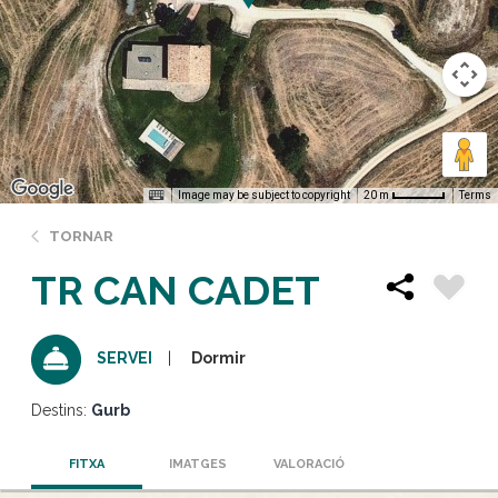
Image may be subject to copyright
Terms
20 m
TORNAR
TR CAN CADET
Dormir
SERVEI
Destins:
Gurb
FITXA
IMATGES
VALORACIÓ