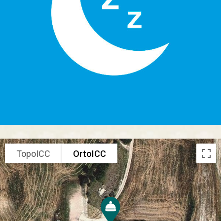
TopoICC
OrtoICC