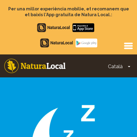
Vés
al
Per una millor experiència mobilie, et recomanem que
contingut
et baixis l'App gratuita de Natura Local.:
Apple
store
Google
Play
Català
To
Main
navigation