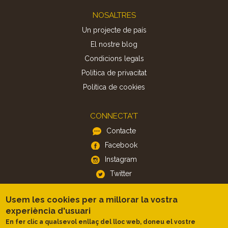
Footer
NOSALTRES
Un projecte de país
El nostre blog
Condicions legals
Política de privacitat
Politica de cookies
CONNECTA'T
Contacte
Facebook
Instagram
Twitter
Usem les cookies per a millorar la vostra
APP
experiència d'usuari
iOS
En fer clic a qualsevol enllaç del lloc web, doneu el vostre