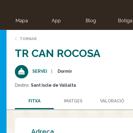
Mapa
App
Blog
Botiga
ion
TORNAR
TR CAN ROCOSA
Dormir
SERVEI
Destins:
Sant Iscle de Vallalta
FITXA
IMATGES
VALORACIÓ
Adreça