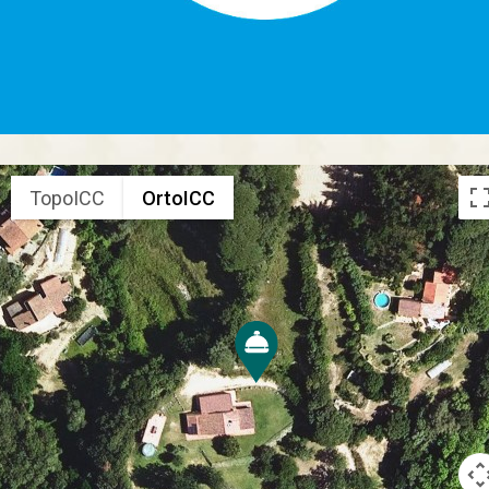
TopoICC
OrtoICC