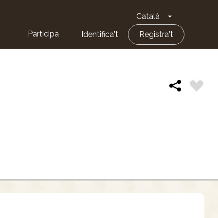
Català
Toggle Dropd
Participa
Identifica't
Registra't