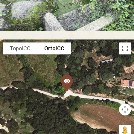
TopoICC
OrtoICC