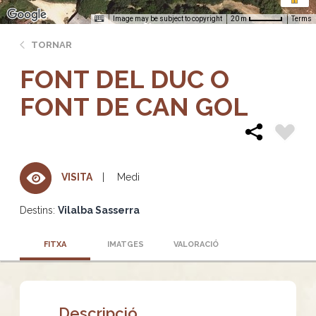
Image may be subject to copyright
Terms
20 m
TORNAR
FONT DEL DUC O
FONT DE CAN GOL
Medi
VISITA
Destins:
Vilalba Sasserra
FITXA
IMATGES
VALORACIÓ
Descripció