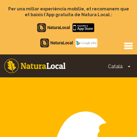
Vés
al
Per una millor experiència mobilie, et recomanem que
contingut
et baixis l'App gratuita de Natura Local.:
Apple
store
Google
Play
Català
To
Main
navigation