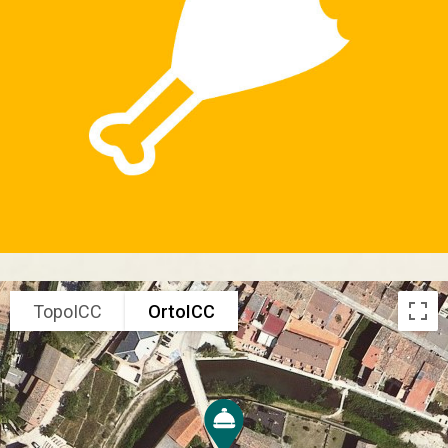
TopoICC
OrtoICC