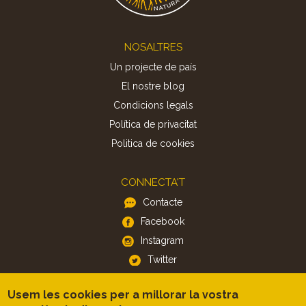
Footer
NOSALTRES
Un projecte de país
El nostre blog
Condicions legals
Política de privacitat
Politica de cookies
CONNECTA'T
Contacte
Facebook
Instagram
Twitter
Usem les cookies per a millorar la vostra
APP