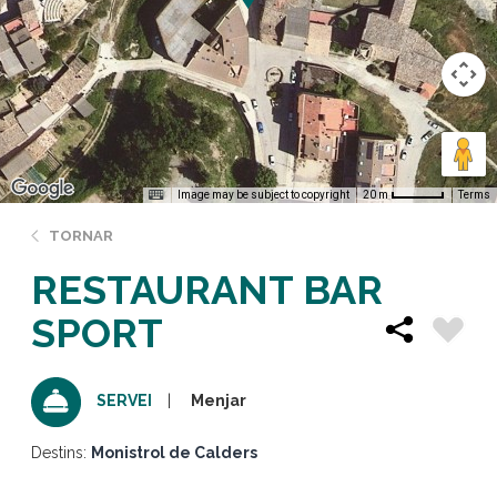
Image may be subject to copyright
Terms
20 m
TORNAR
RESTAURANT BAR
SPORT
Menjar
SERVEI
Destins:
Monistrol de Calders