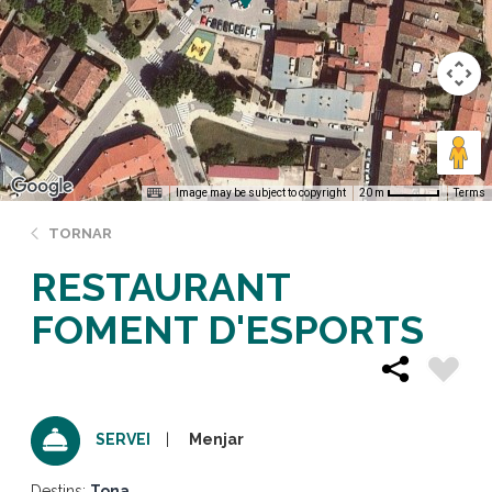
Image may be subject to copyright
Terms
20 m
TORNAR
RESTAURANT
FOMENT D'ESPORTS
Menjar
SERVEI
Destins:
Tona