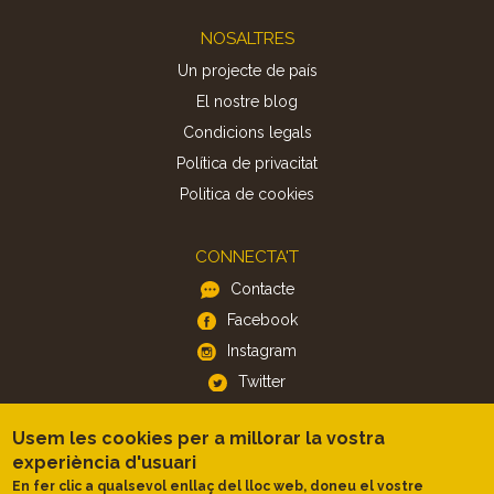
Footer
NOSALTRES
Un projecte de país
El nostre blog
Condicions legals
Política de privacitat
Politica de cookies
CONNECTA'T
Contacte
Facebook
Instagram
Twitter
Usem les cookies per a millorar la vostra
APP
experiència d'usuari
iOS
En fer clic a qualsevol enllaç del lloc web, doneu el vostre