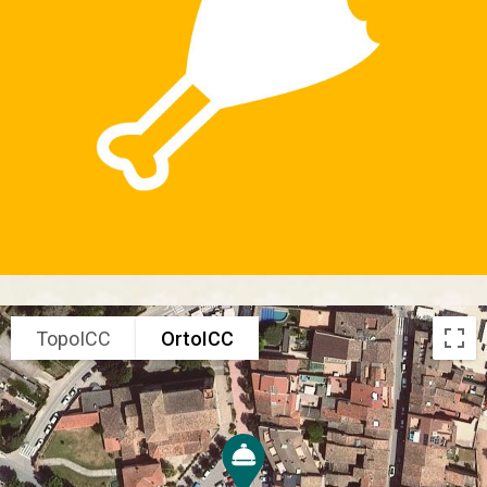
TopoICC
OrtoICC