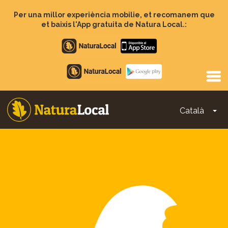
Vés
al
Per una millor experiència mobilie, et recomanem que
contingut
et baixis l'App gratuita de Natura Local.:
Apple
store
Google
Play
Català
To
Main
navigation