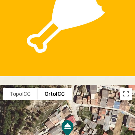
TopoICC
OrtoICC