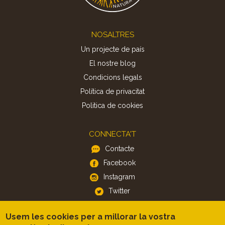
Footer
NOSALTRES
Un projecte de país
El nostre blog
Condicions legals
Política de privacitat
Politica de cookies
CONNECTA'T
Contacte
Facebook
Instagram
Twitter
Usem les cookies per a millorar la vostra
APP