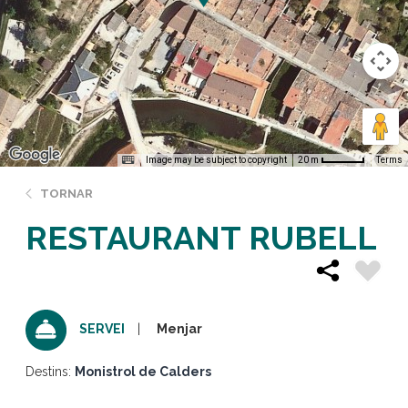
Image may be subject to copyright
Terms
20 m
TORNAR
RESTAURANT RUBELL
Menjar
SERVEI
Destins:
Monistrol de Calders