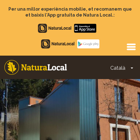
Vés
al
Per una millor experiència mobilie, et recomanem que
contingut
et baixis l'App gratuita de Natura Local.:
Apple
store
Google
Play
Català
To
Main
navigation