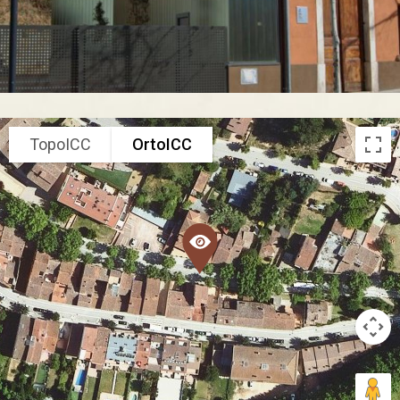
TopoICC
OrtoICC