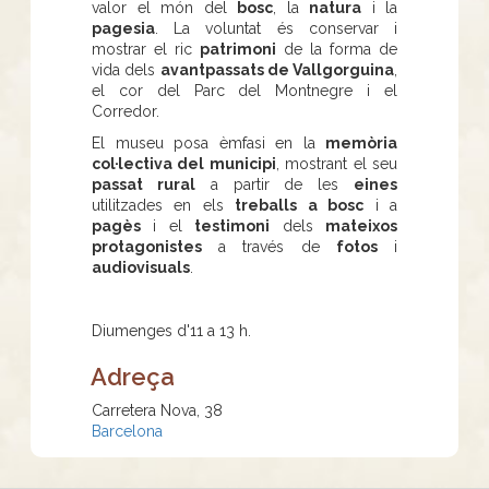
valor el món del
bosc
, la
natura
i la
pagesia
. La voluntat és conservar i
mostrar el ric
patrimoni
de la forma de
vida dels
avantpassats de Vallgorguina
,
el cor del Parc del Montnegre i el
Corredor.
El museu posa èmfasi en la
memòria
col·lectiva del municipi
, mostrant el seu
passat rural
a partir de les
eines
utilitzades en els
treballs a bosc
i a
pagès
i el
testimoni
dels
mateixos
protagonistes
a través de
fotos
i
audiovisuals
.
Diumenges d'11 a 13 h.
Adreça
Carretera Nova, 38
Barcelona