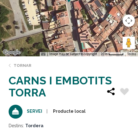
Image may be subject to copyright
Terms
20 m
TORNAR
CARNS I EMBOTITS
TORRA
Producte local
SERVEI
Destins:
Tordera