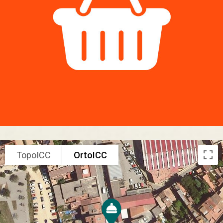
TopoICC
OrtoICC