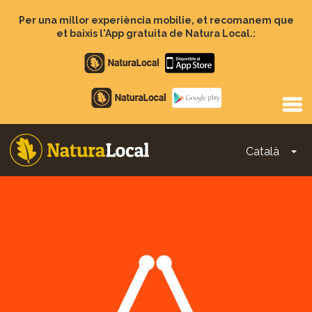
Vés
al
Per una millor experiència mobilie, et recomanem que
contingut
et baixis l'App gratuita de Natura Local.:
Apple
store
Google
Play
Català
To
Main
navigation