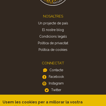
Footer
NOSALTRES
Un projecte de país
El nostre blog
Condicions legals
Política de privacitat
Politica de cookies
CONNECTA'T
Contacte
Facebook
Instagram
Twitter
Usem les cookies per a millorar la vostra
APP