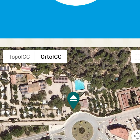
TopoICC
OrtoICC