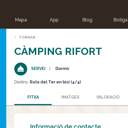
Mapa
App
Blog
Botiga
ion
TORNAR
CÀMPING RIFORT
Dormir
SERVEI
Destins:
Ruta del Ter en bici (4/4)
FITXA
IMATGES
VALORACIÓ
Informació de contacte