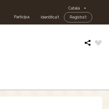
Català
Toggle Dropd
Participa
Identifica't
Registra't