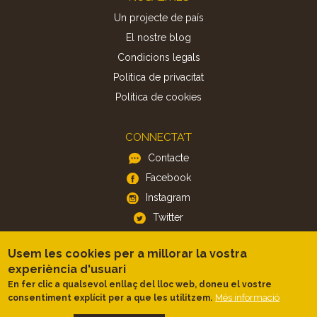
Un projecte de país
El nostre blog
Condicions legals
Política de privacitat
Politica de cookies
CONNECTA'T
Contacte
Facebook
Instagram
Twitter
Usem les cookies per a millorar la vostra
APP
experiència d'usuari
iOS
En fer clic a qualsevol enllaç del lloc web, doneu el vostre
Android
Més informació
consentiment explícit per a que les utilitzem.