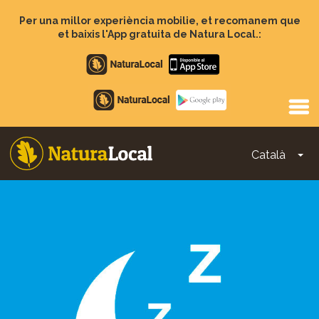
Vés
al
Per una millor experiència mobilie, et recomanem que
contingut
et baixis l'App gratuita de Natura Local.:
Apple
store
Google
Play
Català
To
Main
navigation