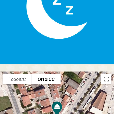
TopoICC
OrtoICC