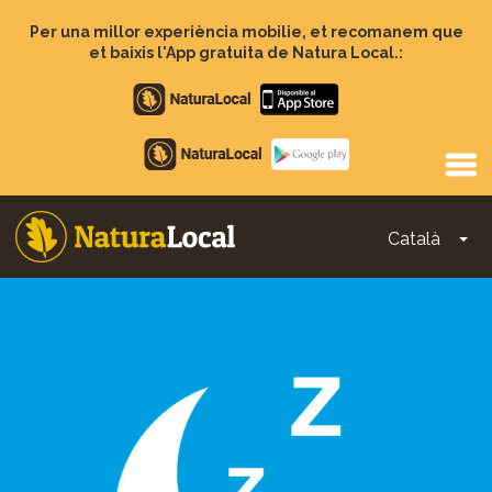
Vés
al
Per una millor experiència mobilie, et recomanem que
contingut
et baixis l'App gratuita de Natura Local.:
Apple
store
Google
Play
Català
To
Main
navigation