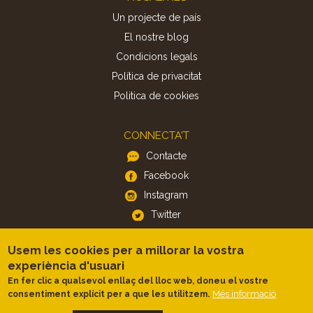
Un projecte de país
El nostre blog
Condicions legals
Política de privacitat
Politica de cookies
CONNECTA'T
Contacte
Facebook
Instagram
Twitter
Usem les cookies per a millorar la vostra
APP
experiència d'usuari
iOS
En fer clic a qualsevol enllaç del lloc web, doneu el vostre
Android
Més informació
consentiment explícit per a que les utilitzem.