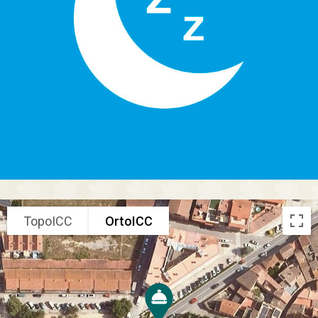
TopoICC
OrtoICC