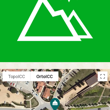
TopoICC
OrtoICC