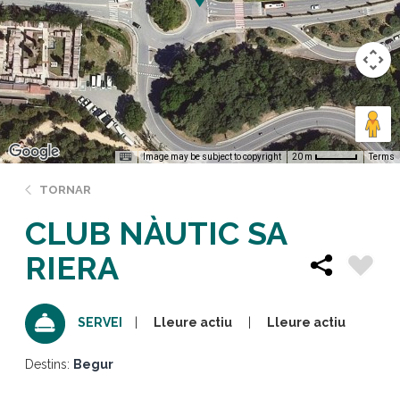
Image may be subject to copyright
Terms
20 m
TORNAR
CLUB NÀUTIC SA
RIERA
Lleure actiu
Lleure actiu
SERVEI
Destins:
Begur