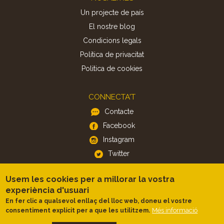
Un projecte de país
El nostre blog
Condicions legals
Política de privacitat
Politica de cookies
CONNECTA'T
Contacte
Facebook
Instagram
Twitter
Usem les cookies per a millorar la vostra
APP
experiència d'usuari
iOS
En fer clic a qualsevol enllaç del lloc web, doneu el vostre
Android
Més informació
consentiment explícit per a que les utilitzem.