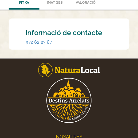
FITXA
IMATGES
VALORACIÓ
Informació de contacte
972 62 23 87
Footer
NOSALTRES