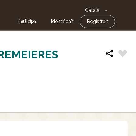
Català
Toggle Dropd
Participa
Identifica't
Registra't
 REMEIERES