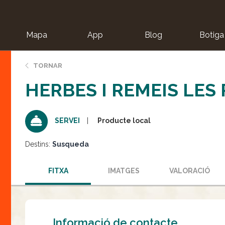
Mapa
App
Blog
Botiga
ion
TORNAR
HERBES I REMEIS LES
Producte local
SERVEI
Destins:
Susqueda
FITXA
IMATGES
VALORACIÓ
Informació de contacte