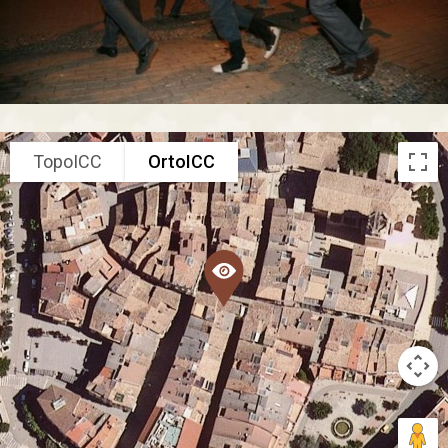
TopoICC
OrtoICC