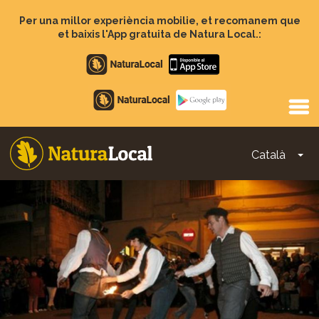
Vés
al
Per una millor experiència mobilie, et recomanem que
contingut
et baixis l'App gratuita de Natura Local.:
Apple
store
Google
Play
Català
To
Main
navigation