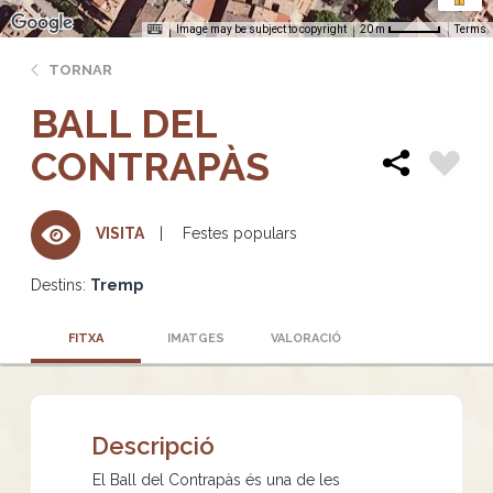
Image may be subject to copyright
Terms
20 m
TORNAR
BALL DEL
CONTRAPÀS
Festes populars
VISITA
Destins:
Tremp
FITXA
IMATGES
VALORACIÓ
Descripció
El Ball del Contrapàs és una de les