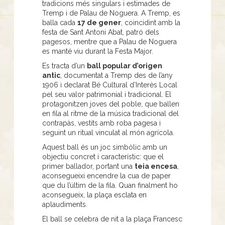
tradicions més singulars i estimades de
Tremp i de Palau de Noguera. A Tremp, es
balla cada
17 de gener
, coincidint amb la
festa de Sant Antoni Abat, patró dels
pagesos, mentre que a Palau de Noguera
es manté viu durant la Festa Major.
Es tracta d’un
ball popular d’origen
antic
, documentat a Tremp des de l’any
1906 i declarat Bé Cultural d’Interès Local
pel seu valor patrimonial i tradicional. El
protagonitzen joves del poble, que ballen
en fila al ritme de la música tradicional del
contrapàs, vestits amb roba pagesa i
seguint un ritual vinculat al món agrícola.
Aquest ball és un joc simbòlic amb un
objectiu concret i característic: que el
primer ballador, portant una
teia encesa
,
aconsegueixi encendre la cua de paper
que du l’últim de la fila. Quan finalment ho
aconsegueix, la plaça esclata en
aplaudiments.
El ball se celebra de nit a la plaça Francesc