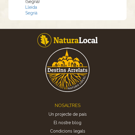
(Segrià)
Lleida
Segrià
Footer
NOSALTRES
Un projecte de país
El nostre blog
Condicions legals