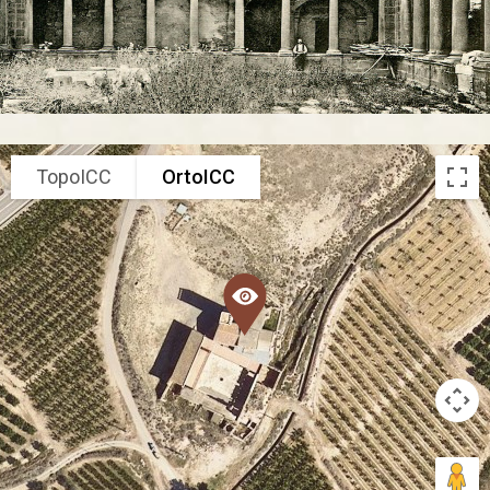
TopoICC
OrtoICC