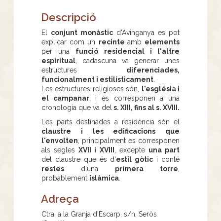
Descripció
El
conjunt monàstic
d'Avinganya es pot
explicar com un
recinte
amb
elements
per una
funció residencial i l'altre
espiritual
, cadascuna va generar unes
estructures
diferenciades,
funcionalment i estilísticament
.
Les estructures religioses són,
l'església i
el campanar
, i es corresponen a una
cronologia que va del
s. XIII, fins al s. XVIII.
Les parts destinades a residència són el
claustre i les edificacions que
l'envolten
, principalment es corresponen
als segles
XVII i XVIII
, excepte
una part
del claustre que és d'
estil gòtic
i conté
restes
d'una
primera torre
,
probablement
islàmica
.
Adreça
Ctra. a la Granja d'Escarp, s/n, Seròs