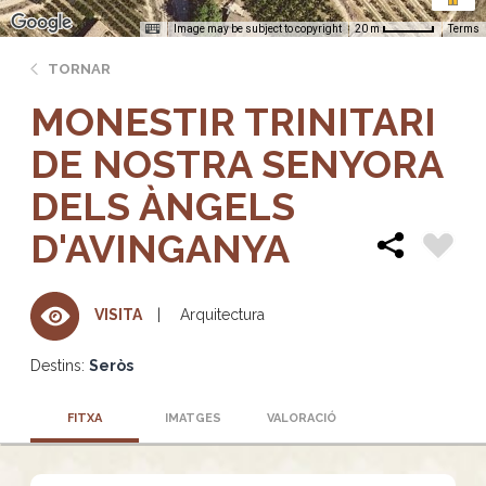
Image may be subject to copyright
Terms
20 m
TORNAR
MONESTIR TRINITARI
DE NOSTRA SENYORA
DELS ÀNGELS
D'AVINGANYA
Arquitectura
VISITA
Destins:
Seròs
FITXA
IMATGES
VALORACIÓ