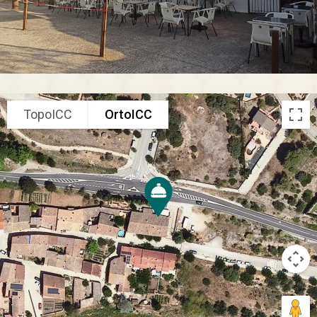
TopoICC
OrtoICC