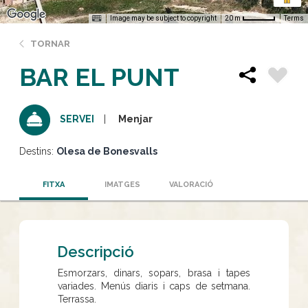
Image may be subject to copyright
Terms
20 m
TORNAR
BAR EL PUNT
Menjar
SERVEI
Destins:
Olesa de Bonesvalls
FITXA
IMATGES
VALORACIÓ
Descripció
Esmorzars, dinars, sopars, brasa i tapes
variades. Menús diaris i caps de setmana.
Terrassa.