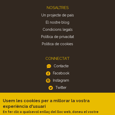
Footer
NOSALTRES
Un projecte de país
El nostre blog
Condicions legals
Política de privacitat
Politica de cookies
CONNECTA'T
Contacte
Facebook
Instagram
Twitter
Usem les cookies per a millorar la vostra
APP
experiència d'usuari
iOS
En fer clic a qualsevol enllaç del lloc web, doneu el vostre