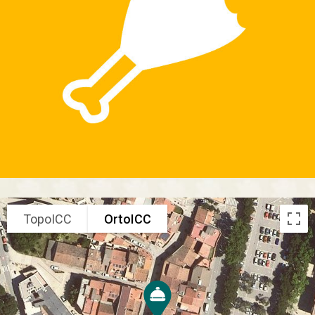
TopoICC
OrtoICC