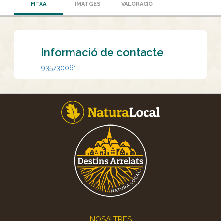
FITXA
IMATGES
VALORACIÓ
Informació de contacte
935730061
Footer
NOSALTRES