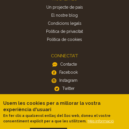
Un projecte de país
El nostre blog
Condicions legals
Política de privacitat
Politica de cookies
CONNECTA'T
Contacte
Facebook
Instagram
Twitter
Usem les cookies per a millorar la vostra
APP
experiència d'usuari
iOS
En fer clic a qualsevol enllaç del lloc web, doneu el vostre
Android
Més informació
consentiment explícit per a que les utilitzem.