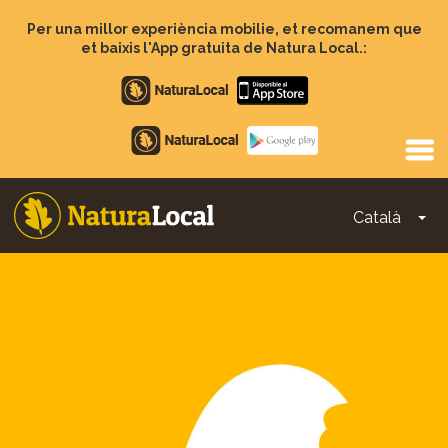
Vés
al
Per una millor experiència mobilie, et recomanem que
contingut
et baixis l'App gratuita de Natura Local.:
Apple
store
Google
Play
Català
To
Main
navigation