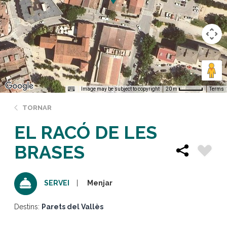
Image may be subject to copyright
Terms
20 m
TORNAR
EL RACÓ DE LES
BRASES
Menjar
SERVEI
Destins:
Parets del Vallès