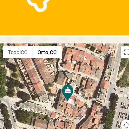
TopoICC
OrtoICC