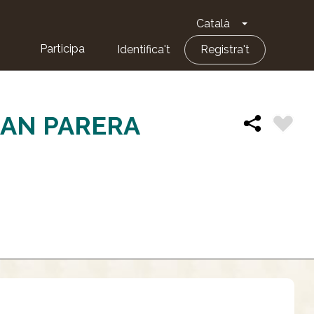
Català
Toggle Dropd
Participa
Identifica't
Registra't
CAN PARERA