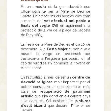
És una mostra de la gran devoció que
Ulldemolins té per la Mare de Déu de
Loreto. Ha arribat fins els nostres dies com
a mostra del
vot efectuat pel poble a
finals del segle XVII
en agraïment a la
protecció de la vila de la plaga de llagosta
de l'any 1685.
La Festa de la Mare de Déu és el dia 10 de
desembre. A la
Festa Major
el poble va a
buscar la verge en
processó
per
traslladar-la a l'església parroquial, on al
cap de vuit dies s'hi comença la novena en
el seu honor.
En l'actualitat, a més de ser un
centre de
devoció religiosa
molt important per al
poble, constitueix un dels exemples més
clars de
recuperació de patrimoni
artístic
que s'ha donat en els darrers anys
a la comarca. Cal destacar les
pintures
d'estil bizantí
que decoren l'interior de
l'ermita.