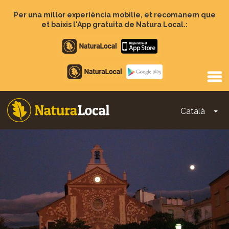
Vés
al
Per una millor experiència mobilie, et recomanem que
contingut
et baixis l'App gratuita de Natura Local.:
Apple
store
Google
Play
Català
To
Main
navigation