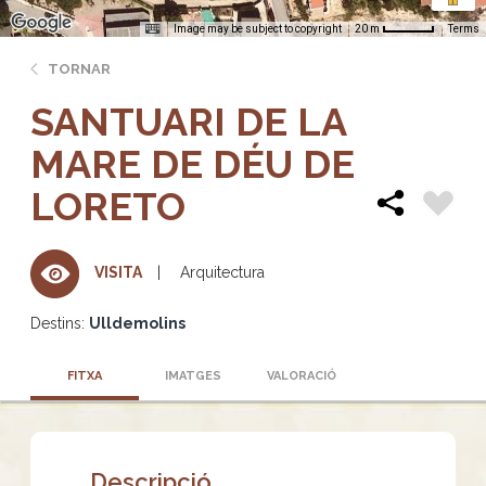
Image may be subject to copyright
Terms
20 m
TORNAR
SANTUARI DE LA
MARE DE DÉU DE
LORETO
Arquitectura
VISITA
Destins:
Ulldemolins
FITXA
IMATGES
VALORACIÓ
Descripció