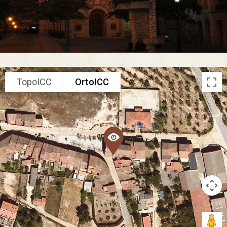
TopoICC
OrtoICC