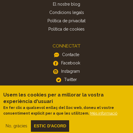
El nostre blog
Condicions legals
Política de privacitat
Politica de cookies
CONNECTA'T
Contacte
Facebook
Instagram
Twitter
Usem les cookies per a millorar la vostra
APP
experiència d'usuari
iOS
En fer clic a qualsevol enllaç del lloc web, doneu el vostre
Android
Més informació
consentiment explícit per a que les utilitzem.
No, gràcies
ESTIC D'ACORD