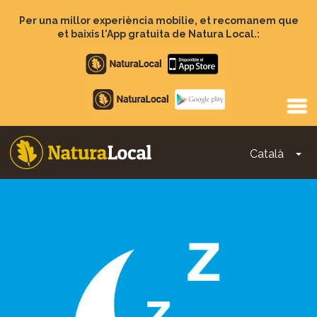
Vés
al
Per una millor experiència mobilie, et recomanem que
contingut
et baixis l'App gratuita de Natura Local.:
Apple
store
Google
Play
Català
To
Main
navigation