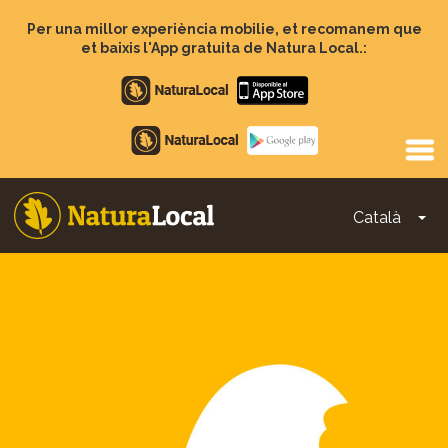
Vés
al
Per una millor experiència mobilie, et recomanem que
contingut
et baixis l'App gratuita de Natura Local.:
Apple
store
Google
Play
Català
To
Main
navigation