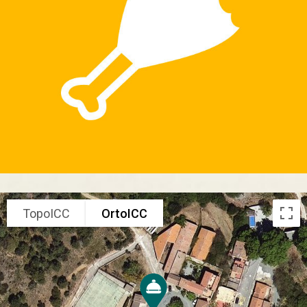
TopoICC
OrtoICC