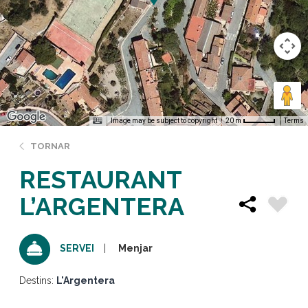
Image may be subject to copyright
Terms
20 m
TORNAR
RESTAURANT
L’ARGENTERA
Menjar
SERVEI
Destins:
L'Argentera