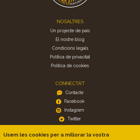
Footer
NOSALTRES
Un projecte de país
El nostre blog
Condicions legals
Política de privacitat
Politica de cookies
CONNECTA'T
Contacte
Facebook
Instagram
Twitter
Usem les cookies per a millorar la vostra
APP