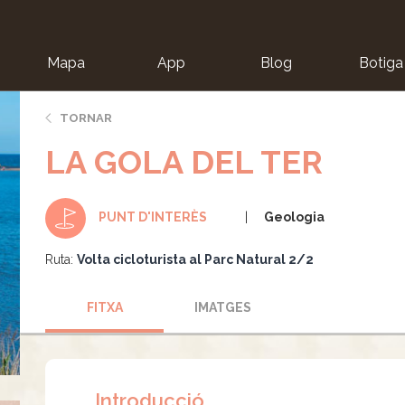
Mapa
App
Blog
Botiga
ion
TORNAR
LA GOLA DEL TER
Geologia
PUNT D'INTERÈS
Ruta:
Volta cicloturista al Parc Natural 2/2
FITXA
IMATGES
Introducció