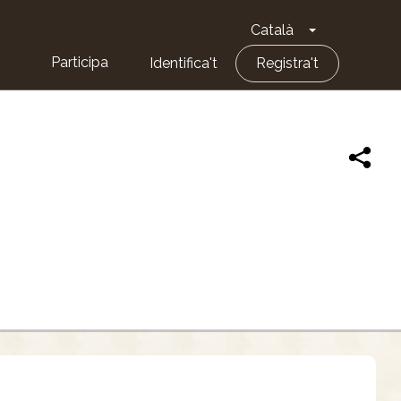
Català
Toggle Dropd
Participa
Identifica't
Registra't