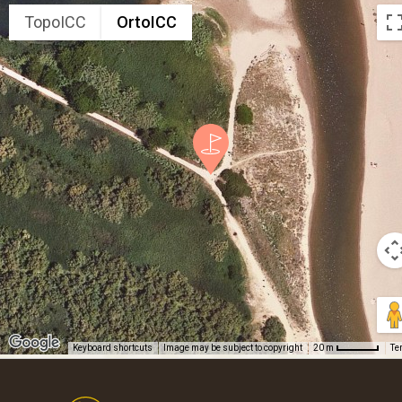
TopoICC
OrtoICC
Keyboard shortcuts
Image may be subject to copyright
Te
20 m
Footer