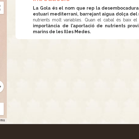
La Gola és el nom que rep la desembocadura 
estuari mediterrani, barrejant aigua dolça del
nutrients molt variables. Quan el cabal és baix e
importància de l’aportació de nutrients prov
marins de les Illes Medes.
rms