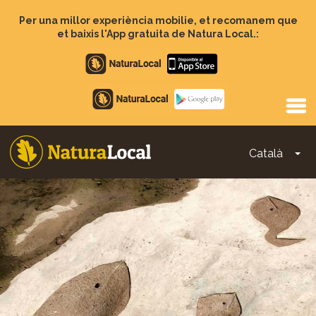
Vés
al
Per una millor experiència mobilie, et recomanem que
contingut
et baixis l'App gratuita de Natura Local.:
Apple
store
Google
Play
Català
To
Main
navigation