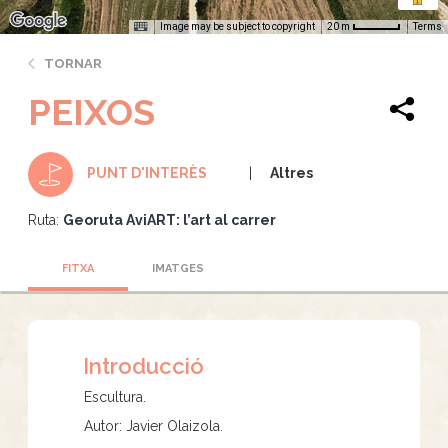
Image may be subject to copyright
Terms
20 m
TORNAR
PEIXOS
Altres
PUNT D'INTERÈS
Ruta:
Georuta AviART: l’art al carrer
FITXA
IMATGES
Introducció
Escultura.
Autor: Javier Olaizola.