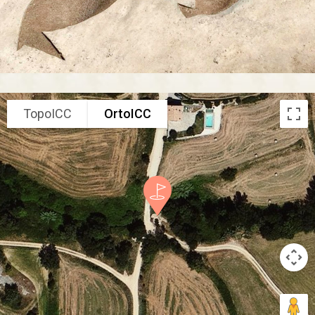
TopoICC
OrtoICC