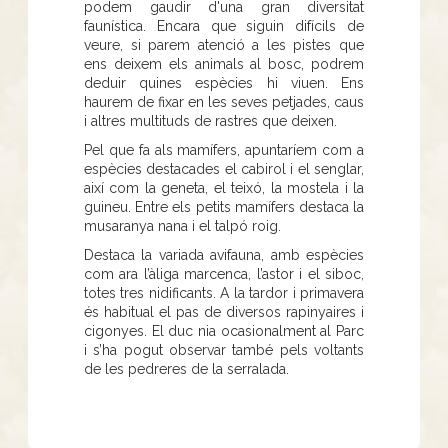
podem gaudir d'una gran diversitat
faunística. Encara que siguin difícils de
veure, si parem atenció a les pistes que
ens deixem els animals al bosc, podrem
deduir quines espècies hi viuen. Ens
haurem de fixar en les seves petjades, caus
i altres multituds de rastres que deixen.
Pel que fa als mamífers, apuntaríem com a
espècies destacades el cabirol i el senglar,
així com la geneta, el teixó, la mostela i la
guineu. Entre els petits mamífers destaca la
musaranya nana i el talpó roig.
Destaca la variada avifauna, amb espècies
com ara l’àliga marcenca, l’astor i el siboc,
totes tres nidificants. A la tardor i primavera
és habitual el pas de diversos rapinyaires i
cigonyes. El duc nia ocasionalment al Parc
i s’ha pogut observar també pels voltants
de les pedreres de la serralada.