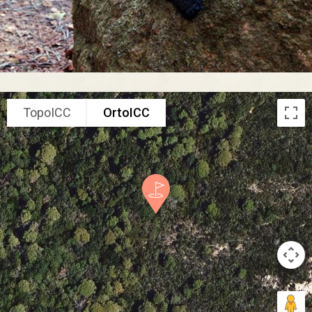
TopoICC
OrtoICC