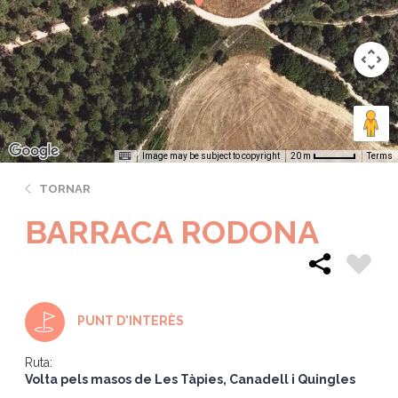
Image may be subject to copyright
Terms
20 m
TORNAR
BARRACA RODONA
PUNT D'INTERÈS
Ruta:
Volta pels masos de Les Tàpies, Canadell i Quingles