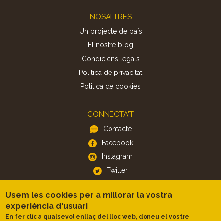
Footer
NOSALTRES
Un projecte de país
El nostre blog
Condicions legals
Política de privacitat
Politica de cookies
CONNECTA'T
Contacte
Facebook
Instagram
Twitter
Usem les cookies per a millorar la vostra
APP
experiència d'usuari
iOS
En fer clic a qualsevol enllaç del lloc web, doneu el vostre