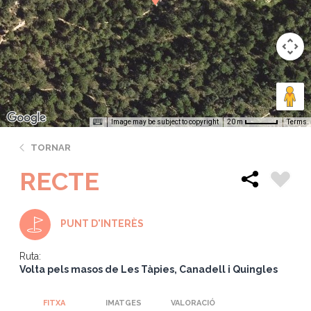
Image may be subject to copyright
Terms
20 m
TORNAR
RECTE
PUNT D'INTERÈS
Ruta:
Volta pels masos de Les Tàpies, Canadell i Quingles
FITXA
IMATGES
VALORACIÓ