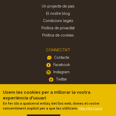
Un projecte de país
El nostre blog
Condicions legals
Política de privacitat
Politica de cookies
CONNECTA'T
Contacte
Facebook
Instagram
Twitter
Usem les cookies per a millorar la vostra
APP
experiència d'usuari
iOS
En fer clic a qualsevol enllaç del lloc web, doneu el vostre
Més informació
consentiment explícit per a que les utilitzem.
Android