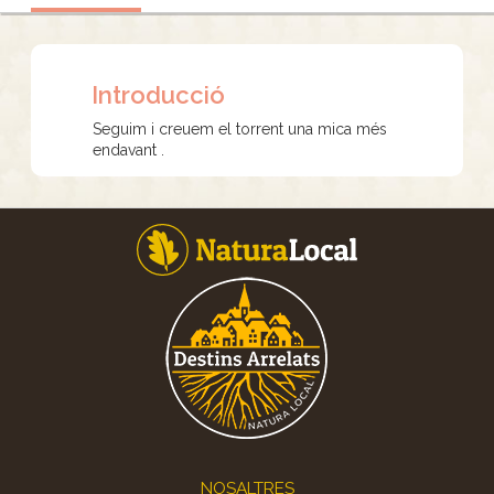
Introducció
Seguim i creuem el torrent una mica més
endavant .
Footer
NOSALTRES