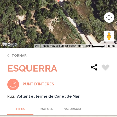
Image may be subject to copyright
Terms
20 m
TORNAR
ESQUERRA
PUNT D'INTERÈS
Ruta:
Voltant el terme de Canet de Mar
FITXA
IMATGES
VALORACIÓ