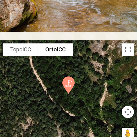
TopoICC
OrtoICC