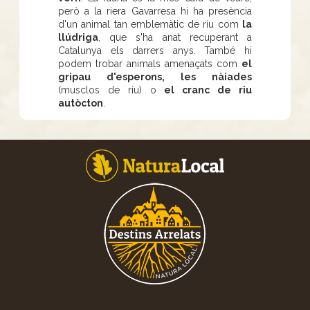
però a la riera Gavarresa hi ha presència
d'un animal tan emblemàtic de riu com
la
llúdriga
, que s'ha anat recuperant a
Catalunya els darrers anys. També hi
podem trobar animals amenaçats com
el
gripau d'esperons, les nàiades
(musclos de riu) o
el cranc de riu
autòcton
.