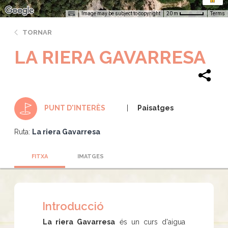
Image may be subject to copyright
Terms
20 m
TORNAR
LA RIERA GAVARRESA
Paisatges
PUNT D'INTERÈS
Ruta:
La riera Gavarresa
FITXA
IMATGES
Introducció
La riera Gavarresa
és un curs d'aigua