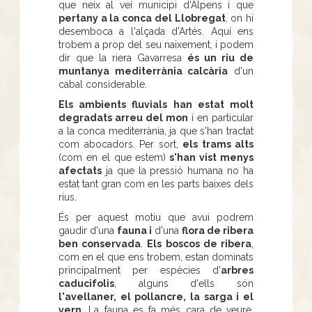
que neix al veí municipi d'Alpens i que
pertany a la conca del Llobregat
, on hi
desemboca a l'alçada d'Artés. Aquí ens
trobem a prop del seu naixement, i podem
dir que la riera Gavarresa
és un riu de
muntanya mediterrània calcària
d'un
cabal considerable.
Els ambients fluvials han estat molt
degradats arreu del mon
i en particular
a la conca mediterrània, ja que s'han tractat
com abocadors. Per sort,
els trams alts
(com en el que estem)
s'han vist menys
afectats
ja que la pressió humana no ha
estat tant gran com en les parts baixes dels
rius.
És per aquest motiu que avui podrem
gaudir d'una
fauna i
d'una
flora de ribera
ben conservada
.
Els boscos de ribera
,
com en el que ens trobem, estan dominats
principalment per espècies d'
arbres
caducifolis
, alguns d'ells són
l'avellaner, el pollancre, la sarga i el
vern
. La fauna es fa més cara de veure,