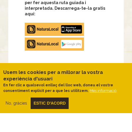
per fer aquesta ruta guiada i
interpretada. Descarrega-te-la gratis
aquí:
Apple
store
Google
Play
Usem les cookies per a millorar la vostra
TIPOLOGÍA
DIFICULTAT
DURADA
PENDENT
experiència d'usuari
Circular
Familiar
35
25.00
En fer clic a qualsevol enllaç del lloc web, doneu el vostre
antihorari
minuts
meters
Més informació
consentiment explícit per a que les utilitzem.
No, gràcies
ESTIC D'ACORD
DISTÀNCIA
ACTIVITAT
VALORACIÓ
TEMA
2.00 km
A peu
Paisatgístic
A cavall