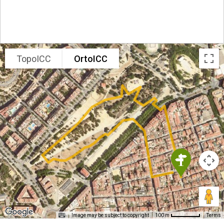
TopoICC
OrtoICC
Image may be subject to copyright
Terms
100 m