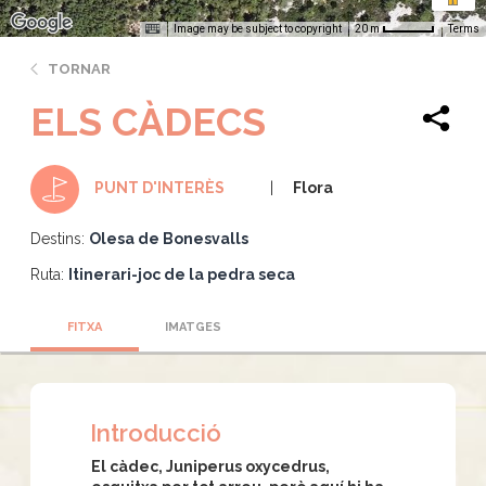
Image may be subject to copyright
Terms
20 m
TORNAR
ELS CÀDECS
Flora
PUNT D'INTERÈS
Destins:
Olesa de Bonesvalls
Ruta:
Itinerari-joc de la pedra seca
FITXA
IMATGES
Introducció
El càdec, Juniperus oxycedrus,