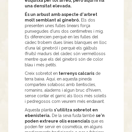
esquitxa per tot arreu, però aquí hi ha
una densitat elevada.
És un arbust amb aspecte d'arbret
molt semblant al ginebró.
Els dos
presenten unes fulles linears força
punxegudes d'uns dos centímetres i mig.
Es diferencien perquè en les fulles del
càdec trobem dues línies blanques en lloc
d'una (al ginebró) i perquè els gàlbuls
(fruits) madurs del càdec són vermellosos
mentre que els del ginebró són de color
blau i més petits.
Creix sobretot en
terrenys calcaris
de
terra baixa. Aquí, en aquesta pineda
comparteix sotabosc amb llentiscles,
romanins, aladerns i algun bruc d'hivern,
sense contar el garric als llocs més solells
i pedregosos com veurem més endavant.
Aquesta planta
s'utilitza sobretot en
ebenisteria.
De la seva fusta també
se'n
poden extreure olis essencials
que es
poden fer servir en cosmètica, en alguns