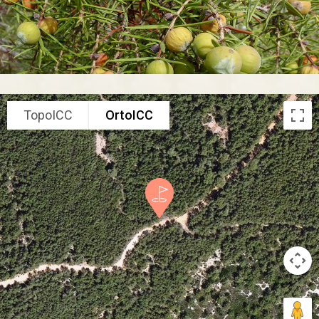
TopoICC
OrtoICC