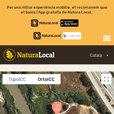
Vés
al
Per una millor experiència mobilie, et recomanem que
contingut
et baixis l'App gratuita de Natura Local.:
Apple
store
Google
Play
Català
To
Main
navigation
TopoICC
OrtoICC