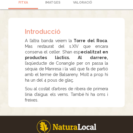
FITXA
IMATGES
VALORACIÓ
Introducció
A l’altra banda veiem la
Torre del Roca
.
Mas restaurat del s.XIV que encara
conserva el celler. S’han esp
ecialitzat en
productes làctics. Al darrere,
l’aqüeducte de Conangle per on passa la
séquia de Manresa i la vall que fa de partió
amb el terme de Balsareny. Molt a prop hi
ha un del 4 pous de glaç.
Sou al costat d’arbres de ribera de primera
línia d’aigua: els verns. També hi ha oms i
freixes.