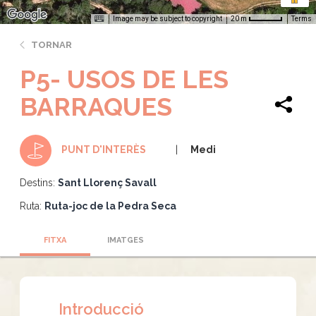
Image may be subject to copyright
Terms
20 m
TORNAR
P5- USOS DE LES
BARRAQUES
Medi
PUNT D'INTERÈS
Destins:
Sant Llorenç Savall
Ruta:
Ruta-joc de la Pedra Seca
FITXA
IMATGES
Introducció