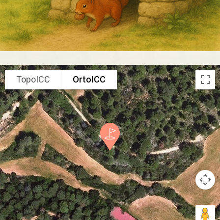
TopoICC
OrtoICC