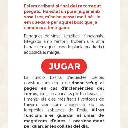
Estem arribant al final del recorregut
plegats. Ha estat un plaer jugar amb
vosaltres, m'ho he passat molt bé. Jo
em quedaré per aquí el bosc que ja
començo a tenir gana.
Barraques de vinya, senzilles i funcionals.
Integrada amb l’entorn, trobem una altra
barraca, en aquest cas de planta quadrada i
adossada al marge.
La funció bàsica d'aquestes petites
construccions era la de
donar refugi al
pagès en cas d’inclemències del
temps,
dins la cabana es podia descansar
i menjar els dies més freds i ventosos de
l’hivern, així com amagar-se de les
tempestes sobtades de l’estiu.
Altres
funcions eren guardar el dinar, de
magatzem d’eines i ocasionalment
per guardar les collites del dia.