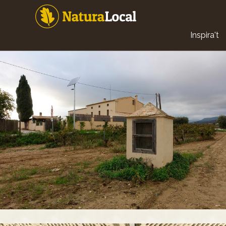
Vés
al
contingut
Main
Inspira't
navigat