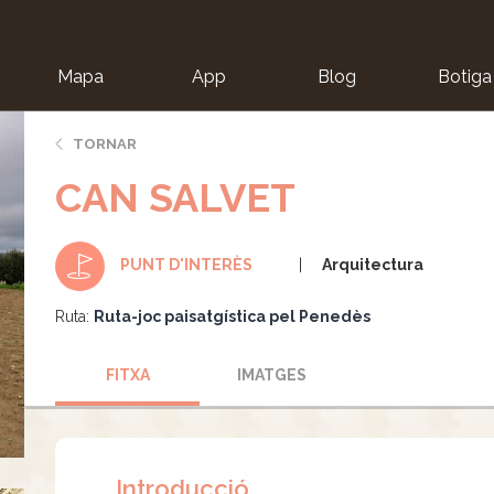
Mapa
App
Blog
Botiga
ion
TORNAR
CAN SALVET
Arquitectura
PUNT D'INTERÈS
Ruta:
Ruta-joc paisatgística pel Penedès
FITXA
IMATGES
Introducció