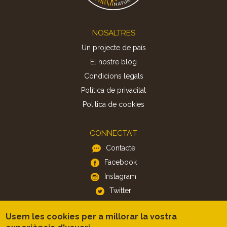
Footer
NOSALTRES
Un projecte de país
El nostre blog
Condicions legals
Política de privacitat
Politica de cookies
CONNECTA'T
Contacte
Facebook
Instagram
Twitter
Usem les cookies per a millorar la vostra
APP