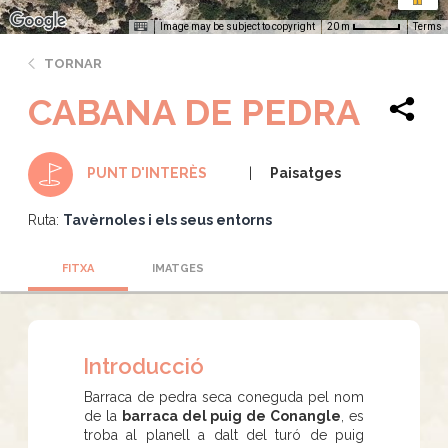
Image may be subject to copyright
Terms
20 m
TORNAR
CABANA DE PEDRA
Paisatges
PUNT D'INTERÈS
Ruta:
Tavèrnoles i els seus entorns
FITXA
IMATGES
Introducció
Barraca de pedra seca coneguda pel nom
de la
barraca del puig de Conangle
, es
troba al planell a dalt del turó de puig