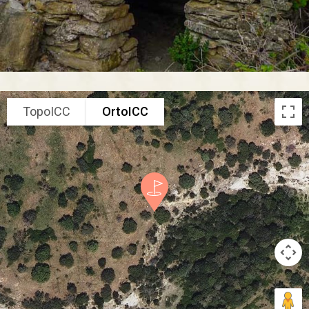
TopoICC
OrtoICC