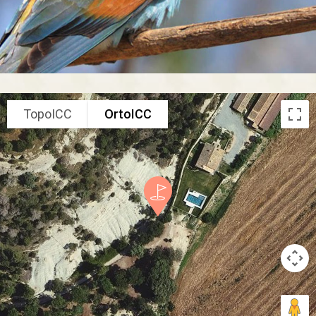
TopoICC
OrtoICC