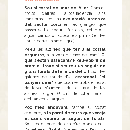
Sou al costat del mas del Vilar.
Com en
molts d'altres, l'autosuficiència s'ha
transformat en una
explotació intensiva
del sector porcí
en les granges que
passareu tot seguit. Per això, cal molta
aigua i camps on abocar els purins (femtes
i orins barrejats amb aigua).
Veieu les
alzines que teniu al costat
esquerre,
a la vora mateixa del camí.
Oi
que s'estan assecant?
Fixeu-vos-hi de
prop: al tronc hi veureu un seguit de
grans forats de la mida del dit
. Són les
galeries de sortida d'un
escarabat: "el
banyarriquer"
que quan es troba en estat
de larva, s'alimenta de la fusta de les
alzines. És gran (5 cm), de color marró i
amb antenes llargues.
Poc més endavant
, també al costat
esquerre,
a la paret de terra que voreja
el camí, veureu un seguit de forats.
Són les galeries de cria d'un bonic ocell:
l'abellerol (foto).
Només ve a l'estiu, a