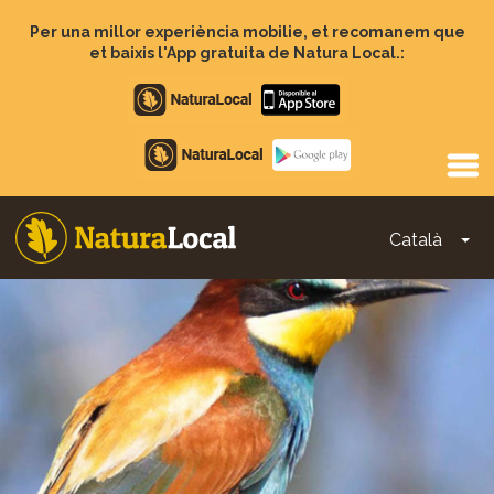
Vés
al
Per una millor experiència mobilie, et recomanem que
contingut
et baixis l'App gratuita de Natura Local.:
Apple
store
Google
Play
Català
To
Main
navigation