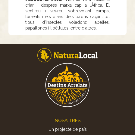
criar, i després marxa cap a l'Àfrica. El
sentireu i veureu sobrevolant camps,
torrents i els plans dels turons caçant tot
tipus d'insectes voladors: abelles,
papallones i libèl·lules, entre d'altres.
Footer
NOSALTRES
Un projecte de país