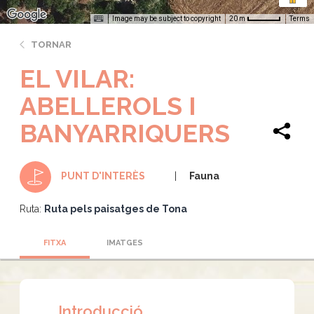
Image may be subject to copyright
Terms
20 m
TORNAR
EL VILAR:
ABELLEROLS I
BANYARRIQUERS
Fauna
PUNT D'INTERÈS
Ruta:
Ruta pels paisatges de Tona
FITXA
IMATGES
Introducció