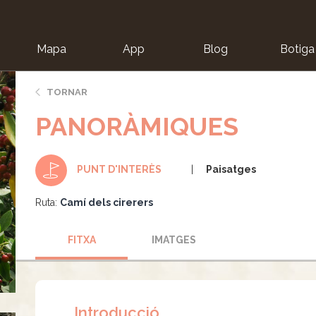
Mapa
App
Blog
Botiga
ion
TORNAR
PANORÀMIQUES
Paisatges
PUNT D'INTERÈS
Ruta:
Camí dels cirerers
FITXA
IMATGES
Introducció