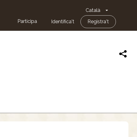
Català
Toggle Dropd
Participa
Identifica't
Registra't