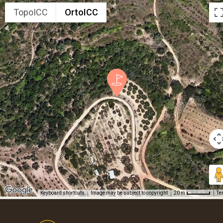
TopoICC
OrtoICC
Keyboard shortcuts
Image may be subject to copyright
Te
20 m
Footer