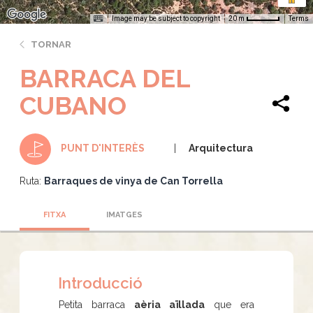
Image may be subject to copyright
Terms
20 m
TORNAR
BARRACA DEL
CUBANO
Arquitectura
PUNT D'INTERÈS
Ruta:
Barraques de vinya de Can Torrella
FITXA
IMATGES
Introducció
Petita barraca
aèria aïllada
que era