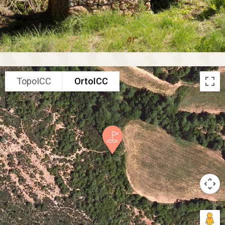
TopoICC
OrtoICC