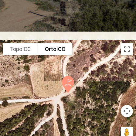
TopoICC
OrtoICC