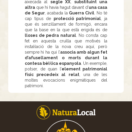
aixecada al
segle XX
,
substituint una
altra
que hi havia hagut davant d’
una casa
de Segur
, acabada la
Guerra Civil
. No té
cap tipus de
protecció patrimonial
, ja
que és senzillament de formigó, encara
que la base en la que està erigida és de
lloses de pedra natural
. No consta cap
fet en aquesta cruïlla que motivés la
instal·lació de la nova creu aquí, però
sempre hi ha qui l’
associa amb algun fet
d’afusellament o morts durant la
contesa bèl·lica espanyola
. Un exemple,
potser, de quan l’
element patrimonial
físic precedeix al relat
, una de les
moltes evocacions enigmàtiques del
patrimoni.