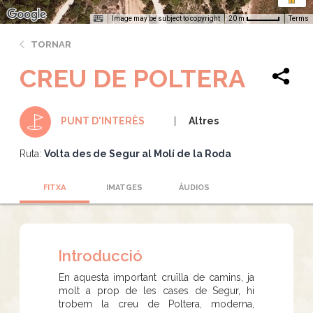
Image may be subject to copyright
Terms
20 m
TORNAR
CREU DE POLTERA
Altres
PUNT D'INTERÈS
Ruta:
Volta des de Segur al Molí de la Roda
FITXA
IMATGES
ÀUDIOS
Introducció
En aquesta important cruïlla de camins, ja
molt a prop de les cases de Segur, hi
trobem la creu de Poltera, moderna,