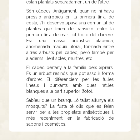
estan plantats separadament un de l'altre.
Són càdecs. Antigament, quan no hi havia
pressió antròpica en la primera línia de
costa, s’hi desenvolupava una comunitat de
plantes que feien de transició entre la
primera línia de mar i el bosc del darrere.
Era una massa arbustiva atapeïda,
anomenada màquia litoral, formada entre
altres arbusts pel càdec, però també per
aladerns, llentiscles, murtres, etc.
El càdec pertany a la família dels xiprers.
És un arbust resinós que pot assolir forma
d'arbret. El diferenciem per les fulles
lineals i punxants amb dues ratlles
blanques a la part superior (foto).
Sabíeu que un branquilló tallat allunya els
mosquits? La fusta té olis que es feien
servir per a les propietats antisèptiques i,
més recentment, en la fabricació de
sabons i cosmètics.