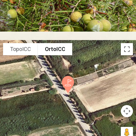
TopoICC
OrtoICC