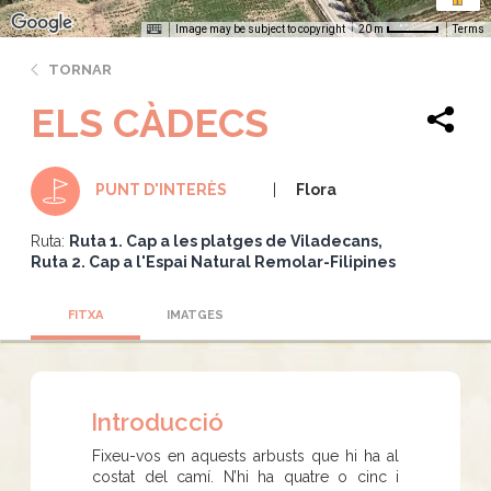
Image may be subject to copyright
Terms
20 m
TORNAR
ELS CÀDECS
Flora
PUNT D'INTERÈS
Ruta:
Ruta 1. Cap a les platges de Viladecans
Ruta 2. Cap a l'Espai Natural Remolar-Filipines
FITXA
IMATGES
Introducció
Fixeu-vos en aquests arbusts que hi ha al
costat del camí. N’hi ha quatre o cinc i