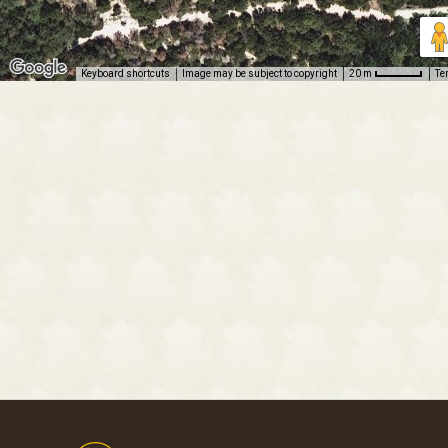
Keyboard shortcuts
Image may be subject to copyright
Te
20 m
Footer