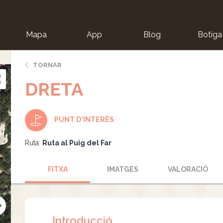
Mapa
App
Blog
Botiga
ion
TORNAR
DRETA
PUNT D'INTERÈS
Ruta:
Ruta al Puig del Far
FITXA
IMATGES
VALORACIÓ
Introducció