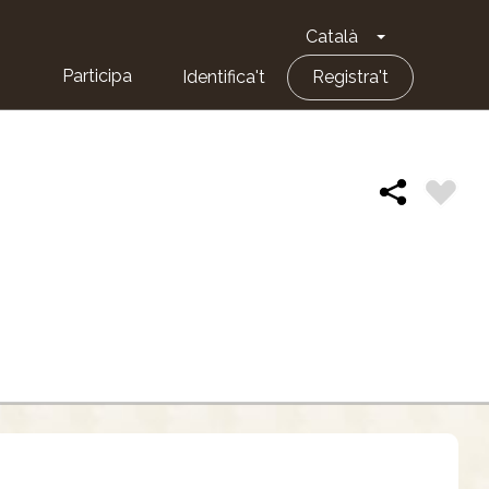
Català
Toggle Dropd
Participa
Identifica't
Registra't