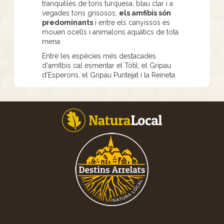
tranquil·les de tons turquesa, blau clar i a
vegades tons grisosos,
els amfibis són
predominants
i entre els canyissos es
mouen ocells i animalons aquàtics de tota
mena.
Entre les espècies més destacades
d'amfibis cal esmentar el Tòtil, el Gripau
d'Esperons, el Gripau Puntejat i la Reineta.