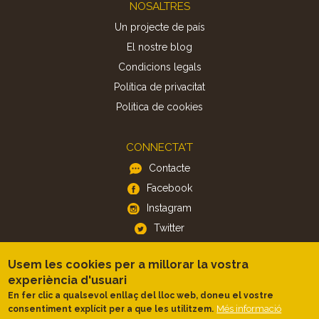
Footer
NOSALTRES
Un projecte de país
El nostre blog
Condicions legals
Política de privacitat
Politica de cookies
CONNECTA'T
Contacte
Facebook
Instagram
Twitter
Usem les cookies per a millorar la vostra
APP
experiència d'usuari
iOS
En fer clic a qualsevol enllaç del lloc web, doneu el vostre
Android
Més informació
consentiment explícit per a que les utilitzem.