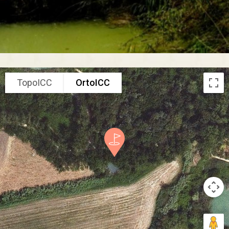
TopoICC
OrtoICC