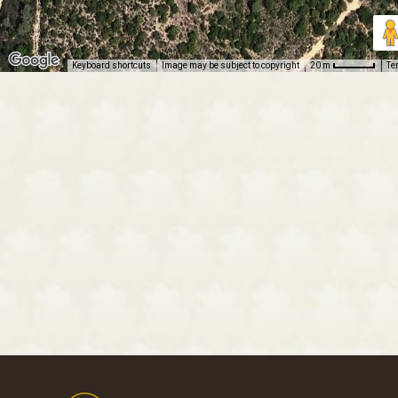
Keyboard shortcuts
Image may be subject to copyright
Te
20 m
Footer