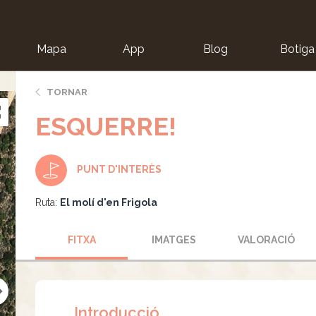
Mapa
App
Blog
Botiga
ion
TORNAR
ESQUERRE!
PUNT D'INTERÈS
Ruta:
El molí d'en Frigola
FITXA
IMATGES
VALORACIÓ
Introducció