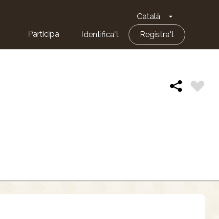
Català
Toggle Dropd
Participa
Identifica't
Registra't