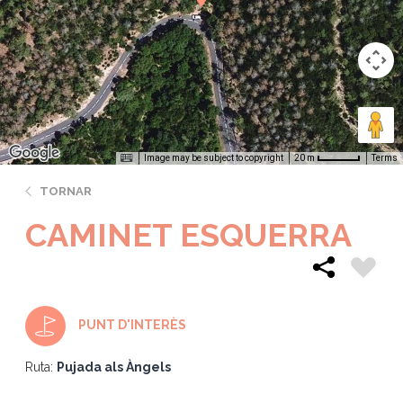
Image may be subject to copyright
Terms
20 m
TORNAR
CAMINET ESQUERRA
PUNT D'INTERÈS
Ruta:
Pujada als Àngels