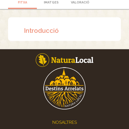
FITXA
IMATGES
VALORACIÓ
Introducció
Footer
NOSALTRES