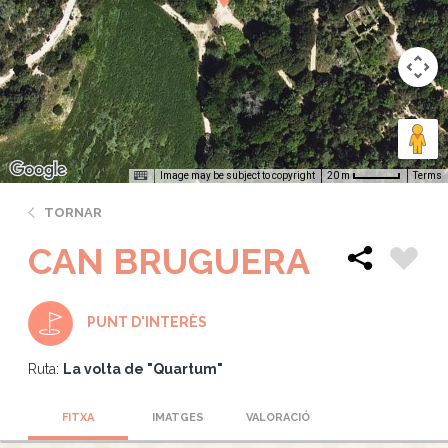
Image may be subject to copyright
Terms
20 m
TORNAR
CAN BRUGUERA
PUNT D'INTERÈS
Ruta:
La volta de "Quartum"
FITXA
IMATGES
VALORACIÓ