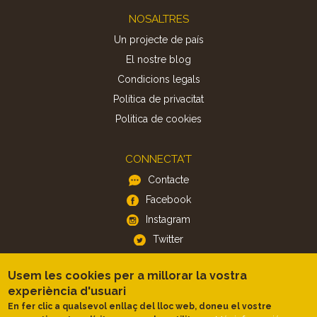
Footer
NOSALTRES
Un projecte de país
El nostre blog
Condicions legals
Política de privacitat
Politica de cookies
CONNECTA'T
Contacte
Facebook
Instagram
Twitter
Usem les cookies per a millorar la vostra
APP
experiència d'usuari
iOS
En fer clic a qualsevol enllaç del lloc web, doneu el vostre