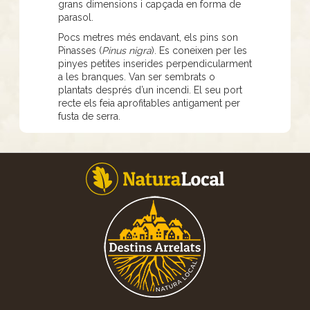
grans dimensions i capçada en forma de
parasol.
Pocs metres més endavant, els pins son
Pinasses (
Pinus nigra
). Es coneixen per les
pinyes petites inserides perpendicularment
a les branques. Van ser sembrats o
plantats després d’un incendi. El seu port
recte els feia aprofitables antigament per
fusta de serra.