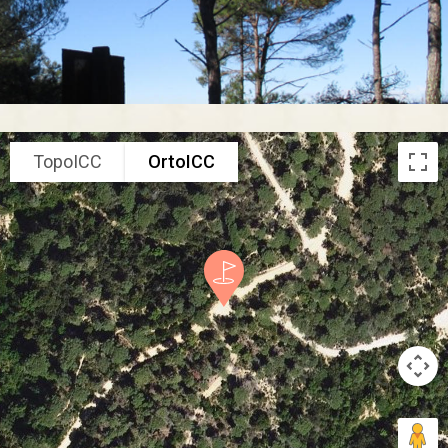
TopoICC
OrtoICC