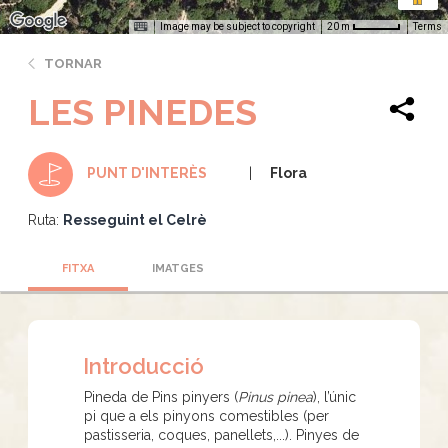
Image may be subject to copyright
Terms
20 m
TORNAR
LES PINEDES
Flora
PUNT D'INTERÈS
Ruta:
Resseguint el Celrè
FITXA
IMATGES
Introducció
Pineda de Pins pinyers (
Pinus pinea
), l’únic
pi que a els pinyons comestibles (per
pastisseria, coques, panellets,...). Pinyes de