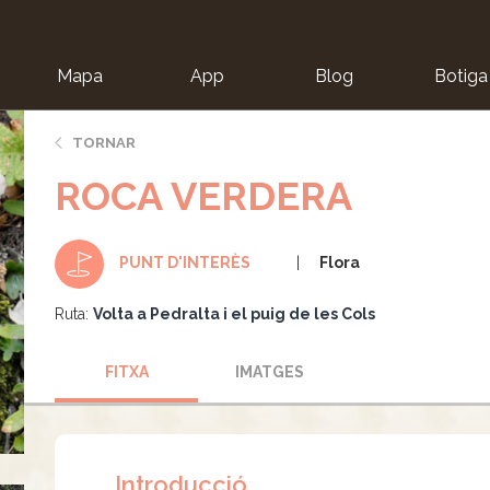
Mapa
App
Blog
Botiga
ion
TORNAR
ROCA VERDERA
Flora
PUNT D'INTERÈS
Ruta:
Volta a Pedralta i el puig de les Cols
FITXA
IMATGES
Introducció