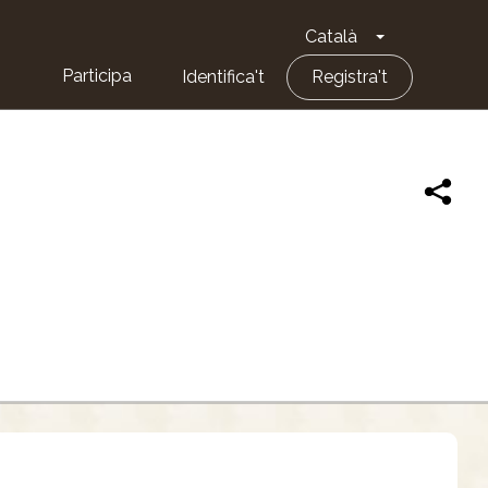
Català
Toggle Dropd
Participa
Identifica't
Registra't