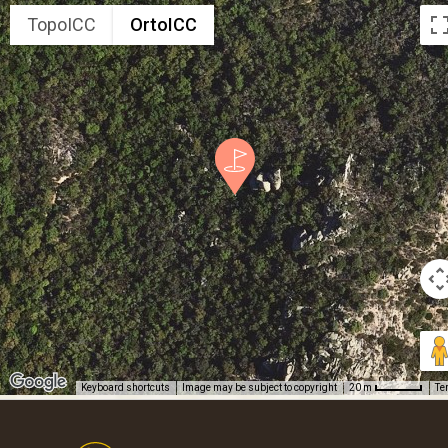
TopoICC
OrtoICC
Keyboard shortcuts
Image may be subject to copyright
Te
20 m
Footer